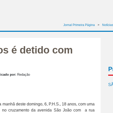
Jornal Primeira Página
>
Notícia
os é detido com
P
icado por:
Redação
SÃ
l da manhã deste domingo, 6, P.H.S., 18 anos, com uma
a no cruzamento da avenida São João com a rua