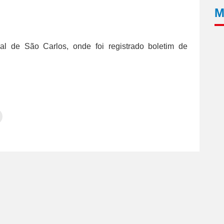
M
al de São Carlos, onde foi registrado boletim de
Clique
para
tilhar
imprimir(abre
em
e
am(abre
nova
janela)