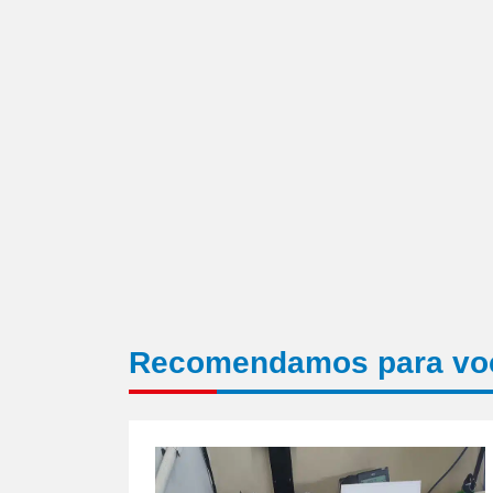
nova
janela)
Recomendamos para vo