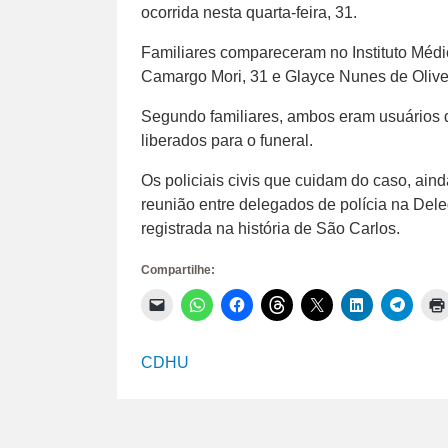
ocorrida nesta quarta-feira, 31.
Familiares compareceram no Instituto Médi
Camargo Mori, 31 e Glayce Nunes de Olive
Segundo familiares, ambos eram usuários 
liberados para o funeral.
Os policiais civis que cuidam do caso, ai
reunião entre delegados de polícia na Dele
registrada na história de São Carlos.
Compartilhe:
Clique
Clique
Clique
Clique
Clique
Clique
Clique
para
para
para
para
para
para
para
enviar
compartilhar
compartilhar
compartilhar
compartilhar
compartilhar
compar
um
no
no
no
no
no
no
link
WhatsApp(abre
Facebook(abre
Threads(abre
X(abre
LinkedIn(abr
Telegr
CDHU
por
em
em
em
em
em
em
e-
nova
nova
nova
nova
nova
nova
mail
janela)
janela)
janela)
janela)
janela)
janela)
para
um
amigo(abre
em