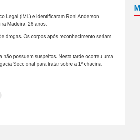
M
co Legal (IML) e identificaram Roni Anderson
ira Madeira, 26 anos.
de drogas. Os corpos após reconhecimento seriam
nda não possuem suspeitos. Nesta tarde ocorreu uma
gacia Seccional para tratar sobre a 1º chacina
Clique
para
tilhar
imprimir(abre
em
e
am(abre
nova
janela)