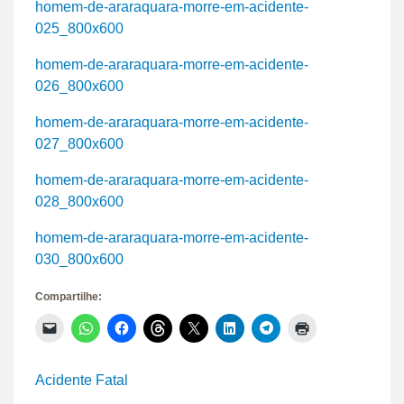
homem-de-araraquara-morre-em-acidente-
025_800x600
homem-de-araraquara-morre-em-acidente-
026_800x600
homem-de-araraquara-morre-em-acidente-
027_800x600
homem-de-araraquara-morre-em-acidente-
028_800x600
homem-de-araraquara-morre-em-acidente-
030_800x600
Compartilhe:
Clique
Clique
Clique
Clique
Clique
Clique
Clique
Clique
para
para
para
para
para
para
para
para
enviar
compartilhar
compartilhar
compartilhar
compartilhar
compartilhar
compartilhar
imprimir(abre
um
no
no
no
no
no
no
em
link
WhatsApp(abre
Facebook(abre
Threads(abre
X(abre
LinkedIn(abre
Telegram(abre
nova
Acidente Fatal
por
em
em
em
em
em
em
janela)
e-
nova
nova
nova
nova
nova
nova