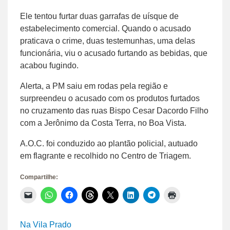
Ele tentou furtar duas garrafas de uísque de
estabelecimento comercial. Quando o acusado
praticava o crime, duas testemunhas, uma delas
funcionária, viu o acusado furtando as bebidas, que
acabou fugindo.
Alerta, a PM saiu em rodas pela região e
surpreendeu o acusado com os produtos furtados
no cruzamento das ruas Bispo Cesar Dacordo Filho
com a Jerônimo da Costa Terra, no Boa Vista.
A.O.C. foi conduzido ao plantão policial, autuado
em flagrante e recolhido no Centro de Triagem.
Compartilhe:
Clique
Clique
Clique
Clique
Clique
Clique
Clique
Clique
para
para
para
para
para
para
para
para
enviar
compartilhar
compartilhar
compartilhar
compartilhar
compartilhar
compartilhar
imprimir(abre
um
no
no
no
no
no
no
em
link
WhatsApp(abre
Facebook(abre
Threads(abre
X(abre
LinkedIn(abre
Telegram(abre
nova
Na Vila Prado
por
em
em
em
em
em
em
janela)