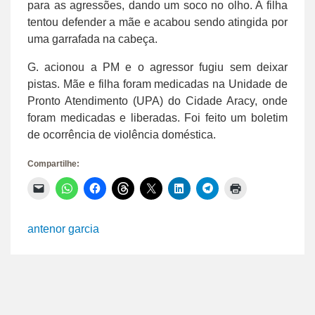
para as agressões, dando um soco no olho. A filha
tentou defender a mãe e acabou sendo atingida por
uma garrafada na cabeça.
G. acionou a PM e o agressor fugiu sem deixar
pistas. Mãe e filha foram medicadas na Unidade de
Pronto Atendimento (UPA) do Cidade Aracy, onde
foram medicadas e liberadas. Foi feito um boletim
de ocorrência de violência doméstica.
Compartilhe:
Clique
Clique
Clique
Clique
Clique
Clique
Clique
Clique
para
para
para
para
para
para
para
para
enviar
compartilhar
compartilhar
compartilhar
compartilhar
compartilhar
compartilhar
imprimir(abre
um
no
no
no
no
no
no
em
link
WhatsApp(abre
Facebook(abre
Threads(abre
X(abre
LinkedIn(abre
Telegram(abre
nova
antenor garcia
por
em
em
em
em
em
em
janela)
e-
nova
nova
nova
nova
nova
nova
mail
janela)
janela)
janela)
janela)
janela)
janela)
para
um
amigo(abre
em
nova
janela)