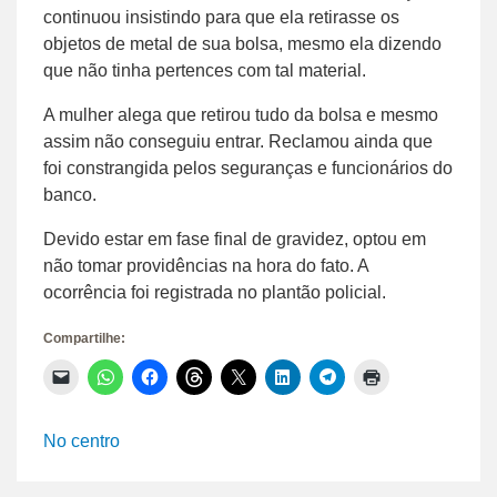
continuou insistindo para que ela retirasse os
objetos de metal de sua bolsa, mesmo ela dizendo
que não tinha pertences com tal material.
A mulher alega que retirou tudo da bolsa e mesmo
assim não conseguiu entrar. Reclamou ainda que
foi constrangida pelos seguranças e funcionários do
banco.
Devido estar em fase final de gravidez, optou em
não tomar providências na hora do fato. A
ocorrência foi registrada no plantão policial.
Compartilhe:
Clique
Clique
Clique
Clique
Clique
Clique
Clique
Clique
para
para
para
para
para
para
para
para
enviar
compartilhar
compartilhar
compartilhar
compartilhar
compartilhar
compartilhar
imprimir(abre
um
no
no
no
no
no
no
em
link
WhatsApp(abre
Facebook(abre
Threads(abre
X(abre
LinkedIn(abre
Telegram(abre
nova
No centro
por
em
em
em
em
em
em
janela)
e-
nova
nova
nova
nova
nova
nova
mail
janela)
janela)
janela)
janela)
janela)
janela)
para