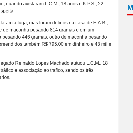
, quando avistaram L.C.M., 18 anos e K,P.S., 22
M
speita.
aram a fuga, mas foram detidos na casa de E.A.B.,
lete de maconha pesando 814 gramas e em um
a pesando 446 gramas, outro de maconha pesando
preendidos também R$ 795.00 em dinheiro e 43 mil e
elegado Reinaldo Lopes Machado autuou L.C.M., 18
tráfico e associação ao trafico, sendo os três
rlos.