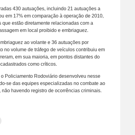
vradas 430 autuações, incluindo 21 autuações a
ntou em 17% em comparação à operação de 2010,
es que estão diretamente relacionadas com a
passagem em local proibido e embriaguez.
 embriaguez ao volante e 36 autuações por
o no volume de tráfego de veículos contribuiu em
rreram, em sua maioria, em pontos distantes do
cadastrados como críticos.
o, o Policiamento Rodoviário desenvolveu nesse
ndo-se das equipes especializadas no combate ao
 não havendo registro de ocorrências criminais.
Clique
para
tilhar
imprimir(abre
em