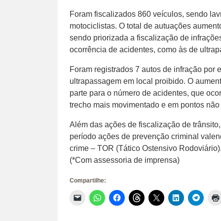
Foram fiscalizados 860 veículos, sendo la
motociclistas. O total de autuações aume
sendo priorizada a fiscalização de infraçõ
ocorrência de acidentes, como às de ultra
Foram registrados 7 autos de infração por
ultrapassagem em local proibido. O aument
parte para o número de acidentes, que oco
trecho mais movimentado e em pontos não 
Além das ações de fiscalização de trânsit
período ações de prevenção criminal vale
crime – TOR (Tático Ostensivo Rodoviário),
(*Com assessoria de imprensa)
Compartilhe:
Clique
Clique
Clique
Clique
Clique
Clique
Clique
para
para
para
para
para
para
para
enviar
compartilhar
compartilhar
compartilhar
compartilhar
compartilhar
compar
um
no
no
no
no
no
no