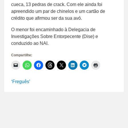
cueca, 13 pedras de crack. Com ele ainda foi
apreendido um par de chinelos e um cartão de
crédito que afirmou ser da sua avó.
O menor foi encaminhado à Delegacia de
Investigações Sobre Entorpecente (Dise) e
conduzido ao NAI.
Compartilhe:
Clique
Clique
Clique
Clique
Clique
Clique
Clique
Clique
para
para
para
para
para
para
para
para
enviar
compartilhar
compartilhar
compartilhar
compartilhar
compartilhar
compartilhar
imprimir(abre
um
no
no
no
no
no
no
em
link
WhatsApp(abre
Facebook(abre
Threads(abre
X(abre
LinkedIn(abre
Telegram(abre
nova
‘Freguês’
por
em
em
em
em
em
em
janela)
e-
nova
nova
nova
nova
nova
nova
mail
janela)
janela)
janela)
janela)
janela)
janela)
para
um
amigo(abre
em
nova
janela)