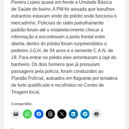
Pereira Lopes quase em frente a Unidade Básica
de Saúde do bairro. A PM foi avisada que barulhos
estranhos estavam vindo do prédio onde funciona o
mercadinho. Policiais do rádio patrulhamento
padrão foram até o estabelecimento checar a
informação e encontraram a porta frontal entre
aberta, dentro do prédio foram surpreendidos o
pedreiro J.G.N. de 34 anos e o servente C.A.N. de
19. Para entrar no prédio eles arrombaram a laje do
banheiro. Os dois homens que já possuíam
passagens pela polícia, foram conduzidos ao
Plantão Policial, autuados em flagrante por tentativa
de furto qualificado e recolhidos no Centro de
Triagem local.
Compartilhe:
Clique
Clique
Clique
Clique
Clique
Clique
Clique
Clique
para
para
para
para
para
para
para
para
enviar
compartilhar
compartilhar
compartilhar
compartilhar
compartilhar
compartilhar
imprimir(abre
um
no
no
no
no
no
no
em
link
WhatsApp(abre
Facebook(abre
Threads(abre
X(abre
LinkedIn(abre
Telegram(abre
nova