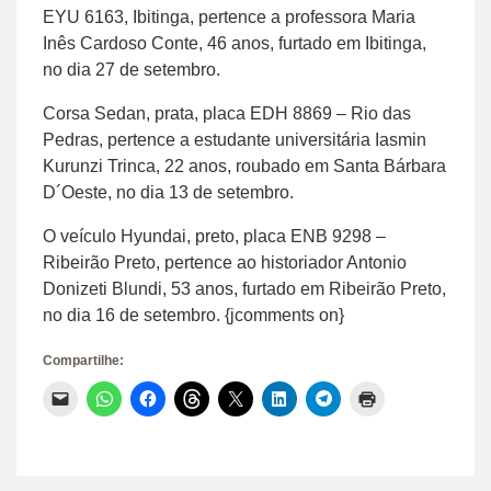
EYU 6163, Ibitinga, pertence a professora Maria
Inês Cardoso Conte, 46 anos, furtado em Ibitinga,
no dia 27 de setembro.
Corsa Sedan, prata, placa EDH 8869 – Rio das
Pedras, pertence a estudante universitária Iasmin
Kurunzi Trinca, 22 anos, roubado em Santa Bárbara
D´Oeste, no dia 13 de setembro.
O veículo Hyundai, preto, placa ENB 9298 –
Ribeirão Preto, pertence ao historiador Antonio
Donizeti Blundi, 53 anos, furtado em Ribeirão Preto,
no dia 16 de setembro. {jcomments on}
Compartilhe:
Clique
Clique
Clique
Clique
Clique
Clique
Clique
Clique
para
para
para
para
para
para
para
para
enviar
compartilhar
compartilhar
compartilhar
compartilhar
compartilhar
compartilhar
imprimir(abre
um
no
no
no
no
no
no
em
link
WhatsApp(abre
Facebook(abre
Threads(abre
X(abre
LinkedIn(abre
Telegram(abre
nova
por
em
em
em
em
em
em
janela)
e-
nova
nova
nova
nova
nova
nova