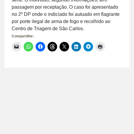
passagem por receptação. O caso foi apresentado
no 2º DP onde o indiciado foi autuado em flagrante
por porte ilegal de arma de fogo e recolhido ao
Centro de Triagem de São Carlos.
Compartilhe:
Clique
Clique
Clique
Clique
Clique
Clique
Clique
Clique
para
para
para
para
para
para
para
para
enviar
compartilhar
compartilhar
compartilhar
compartilhar
compartilhar
compartilhar
imprimir(abre
um
no
no
no
no
no
no
em
link
WhatsApp(abre
Facebook(abre
Threads(abre
X(abre
LinkedIn(abre
Telegram(abre
nova
por
em
em
em
em
em
em
janela)
e-
nova
nova
nova
nova
nova
nova
mail
janela)
janela)
janela)
janela)
janela)
janela)
para
um
amigo(abre
em
nova
janela)