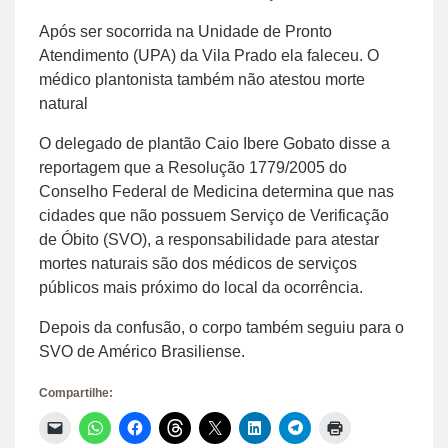
Após ser socorrida na Unidade de Pronto
Atendimento (UPA) da Vila Prado ela faleceu. O
médico plantonista também não atestou morte
natural
O delegado de plantão Caio Ibere Gobato disse a
reportagem que a Resolução 1779/2005 do
Conselho Federal de Medicina determina que nas
cidades que não possuem Serviço de Verificação
de Óbito (SVO), a responsabilidade para atestar
mortes naturais são dos médicos de serviços
públicos mais próximo do local da ocorrência.
Depois da confusão, o corpo também seguiu para o
SVO de Américo Brasiliense.
Compartilhe:
Clique
Clique
Clique
Clique
Clique
Clique
Clique
Clique
para
para
para
para
para
para
para
para