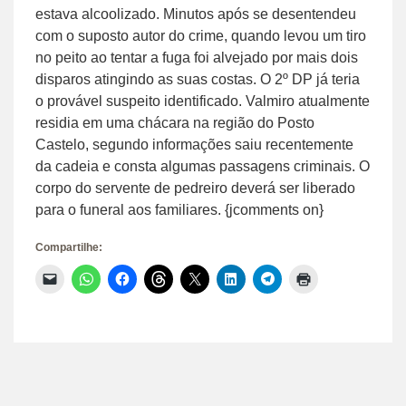
estava alcoolizado. Minutos após se desentendeu
com o suposto autor do crime, quando levou um tiro
no peito ao tentar a fuga foi alvejado por mais dois
disparos atingindo as suas costas. O 2º DP já teria
o provável suspeito identificado. Valmiro atualmente
residia em uma chácara na região do Posto
Castelo, segundo informações saiu recentemente
da cadeia e consta algumas passagens criminais. O
corpo do servente de pedreiro deverá ser liberado
para o funeral aos familiares. {jcomments on}
Compartilhe:
Clique
Clique
Clique
Clique
Clique
Clique
Clique
Clique
para
para
para
para
para
para
para
para
enviar
compartilhar
compartilhar
compartilhar
compartilhar
compartilhar
compartilhar
imprimir(abre
um
no
no
no
no
no
no
em
link
WhatsApp(abre
Facebook(abre
Threads(abre
X(abre
LinkedIn(abre
Telegram(abre
nova
por
em
em
em
em
em
em
janela)
e-
nova
nova
nova
nova
nova
nova
mail
janela)
janela)
janela)
janela)
janela)
janela)
para
um
amigo(abre