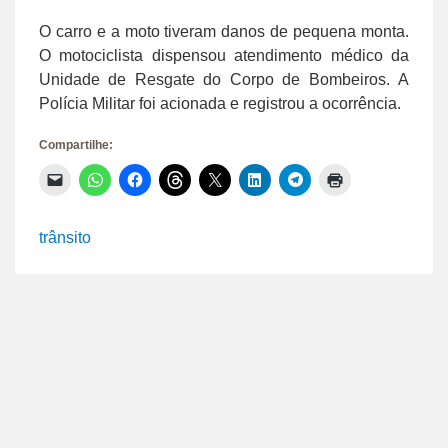
O carro e a moto tiveram danos de pequena monta.
O motociclista dispensou atendimento médico da
Unidade de Resgate do Corpo de Bombeiros. A
Polícia Militar foi acionada e registrou a ocorrência.
Compartilhe:
Clique
Clique
Clique
Clique
Clique
Clique
Clique
Clique
para
para
para
para
para
para
para
para
enviar
compartilhar
compartilhar
compartilhar
compartilhar
compartilhar
compartilhar
imprimir(abre
um
no
no
no
no
no
no
em
link
WhatsApp(abre
Facebook(abre
Threads(abre
X(abre
LinkedIn(abre
Telegram(abre
nova
trânsito
por
em
em
em
em
em
em
janela)
e-
nova
nova
nova
nova
nova
nova
mail
janela)
janela)
janela)
janela)
janela)
janela)
para
um
amigo(abre
em
nova
janela)