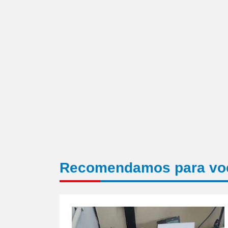
nova
janela)
Recomendamos para vo