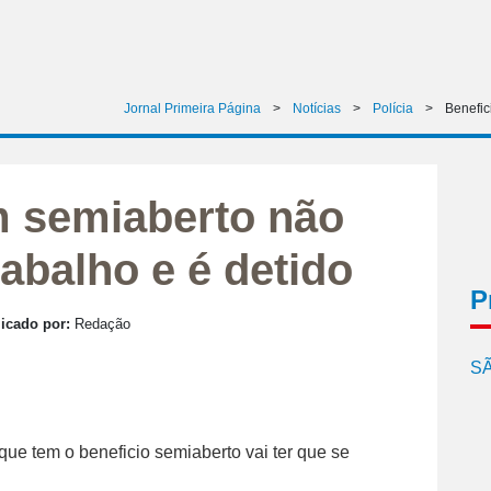
Jornal Primeira Página
>
Notícias
>
Polícia
>
Benefic
m semiaberto não
abalho e é detido
P
icado por:
Redação
SÃ
que tem o beneficio semiaberto vai ter que se