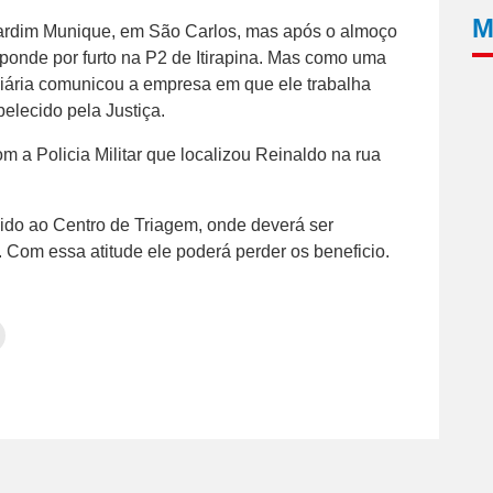
M
Jardim Munique, em São Carlos, mas após o almoço
esponde por furto na P2 de Itirapina. Mas como uma
ciária comunicou a empresa em que ele trabalha
belecido pela Justiça.
m a Policia Militar que localizou Reinaldo na rua
hido ao Centro de Triagem, onde deverá ser
 Com essa atitude ele poderá perder os beneficio.
Clique
para
tilhar
imprimir(abre
em
e
am(abre
nova
janela)