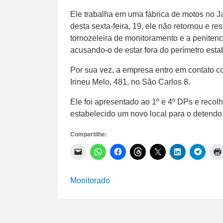
Ele trabalha em uma fábrica de motos no 
desta sexta-feira, 19, ele não retornou e r
tornozeleira de monitoramento e a peniten
acusando-o de estar fora do perímetro esta
Por sua vez, a empresa entro em contato co
Irineu Melo, 481, no São Carlos 8.
Ele foi apresentado ao 1º e 4º DPs e recol
estabelecido um novo local para o detendo.
Compartilhe:
Clique
Clique
Clique
Clique
Clique
Clique
Clique
para
para
para
para
para
para
para
enviar
compartilhar
compartilhar
compartilhar
compartilhar
compartilhar
compar
um
no
no
no
no
no
no
link
WhatsApp(abre
Facebook(abre
Threads(abre
X(abre
LinkedIn(abr
Telegr
Monitorado
por
em
em
em
em
em
em
e-
nova
nova
nova
nova
nova
nova
mail
janela)
janela)
janela)
janela)
janela)
janela)
para
um
amigo(abre
em