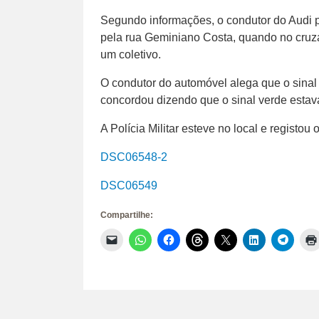
Segundo informações, o condutor do Audi p
pela rua Geminiano Costa, quando no cruz
um coletivo.
O condutor do automóvel alega que o sinal
concordou dizendo que o sinal verde estava
A Polícia Militar esteve no local e registou 
DSC06548-2
DSC06549
Compartilhe:
Clique
Clique
Clique
Clique
Clique
Clique
Clique
para
para
para
para
para
para
para
enviar
compartilhar
compartilhar
compartilhar
compartilhar
compartilhar
compar
um
no
no
no
no
no
no
link
WhatsApp(abre
Facebook(abre
Threads(abre
X(abre
LinkedIn(abr
Telegr
por
em
em
em
em
em
em
e-
nova
nova
nova
nova
nova
nova
mail
janela)
janela)
janela)
janela)
janela)
janela)
para