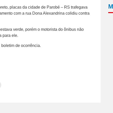
M
reto, placas da cidade de Parobé – RS trafegava
amento com a rua Dona Alexandrina colidiu contra
 estava verde, porém o motorista do ônibus não
 para ele.
o boletim de ocorrência.
Clique
para
tilhar
imprimir(abre
em
e
am(abre
nova
janela)