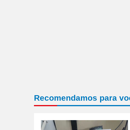
um
amigo(abre
em
nova
janela)
Recomendamos para vo