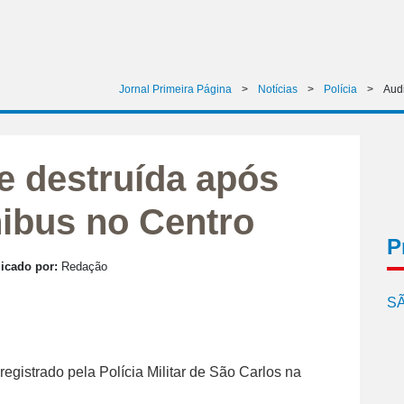
Jornal Primeira Página
>
Notícias
>
Polícia
>
Audi
te destruída após
nibus no Centro
P
icado por:
Redação
SÃ
egistrado pela Polícia Militar de São Carlos na