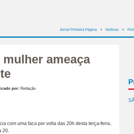
Jornal Primeira Página
>
Notícias
>
Polí
, mulher ameaça
te
P
icado por:
Redação
SÃ
ia com uma faca por volta das 20h desta terça-feira,
a 20.