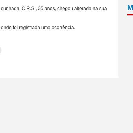
M
a cunhada, C.R.S., 35 anos, chegou alterada na sua
 onde foi registrada uma ocorrência.
Clique
para
tilhar
imprimir(abre
em
e
am(abre
nova
janela)