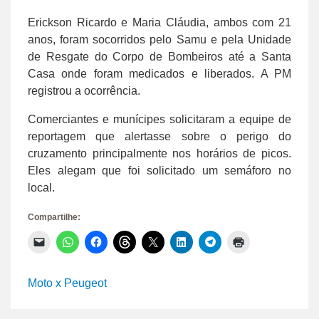
Erickson Ricardo e Maria Cláudia, ambos com 21
anos, foram socorridos pelo Samu e pela Unidade
de Resgate do Corpo de Bombeiros até a Santa
Casa onde foram medicados e liberados. A PM
registrou a ocorrência.
Comerciantes e munícipes solicitaram a equipe de
reportagem que alertasse sobre o perigo do
cruzamento principalmente nos horários de picos.
Eles alegam que foi solicitado um semáforo no
local.
Compartilhe:
Clique
Clique
Clique
Clique
Clique
Clique
Clique
Clique
para
para
para
para
para
para
para
para
enviar
compartilhar
compartilhar
compartilhar
compartilhar
compartilhar
compartilhar
imprimir(abre
um
no
no
no
no
no
no
em
link
WhatsApp(abre
Facebook(abre
Threads(abre
X(abre
LinkedIn(abre
Telegram(abre
nova
Moto x Peugeot
por
em
em
em
em
em
em
janela)
e-
nova
nova
nova
nova
nova
nova
mail
janela)
janela)
janela)
janela)
janela)
janela)
para