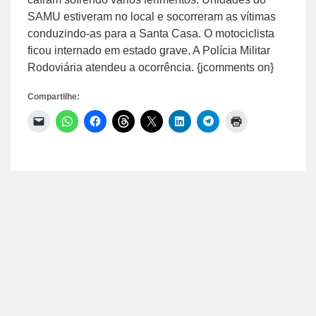
SAMU estiveram no local e socorreram as vítimas
conduzindo-as para a Santa Casa. O motociclista
ficou internado em estado grave. A Polícia Militar
Rodoviária atendeu a ocorrência. {jcomments on}
Compartilhe:
Clique
Clique
Clique
Clique
Clique
Clique
Clique
Clique
para
para
para
para
para
para
para
para
enviar
compartilhar
compartilhar
compartilhar
compartilhar
compartilhar
compartilhar
imprimir(abre
um
no
no
no
no
no
no
em
link
WhatsApp(abre
Facebook(abre
Threads(abre
X(abre
LinkedIn(abre
Telegram(abre
nova
por
em
em
em
em
em
em
janela)
e-
nova
nova
nova
nova
nova
nova
mail
janela)
janela)
janela)
janela)
janela)
janela)
para
um
amigo(abre
em
nova
janela)