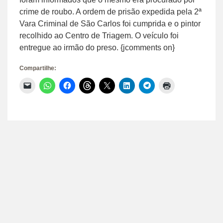
crime de roubo. A ordem de prisão expedida pela 2ª
Vara Criminal de São Carlos foi cumprida e o pintor
recolhido ao Centro de Triagem. O veículo foi
entregue ao irmão do preso. {jcomments on}
Compartilhe:
Clique
Clique
Clique
Clique
Clique
Clique
Clique
Clique
para
para
para
para
para
para
para
para
enviar
compartilhar
compartilhar
compartilhar
compartilhar
compartilhar
compartilhar
imprimir(abre
um
no
no
no
no
no
no
em
link
WhatsApp(abre
Facebook(abre
Threads(abre
X(abre
LinkedIn(abre
Telegram(abre
nova
por
em
em
em
em
em
em
janela)
e-
nova
nova
nova
nova
nova
nova
mail
janela)
janela)
janela)
janela)
janela)
janela)
para
um
amigo(abre
em
nova
janela)