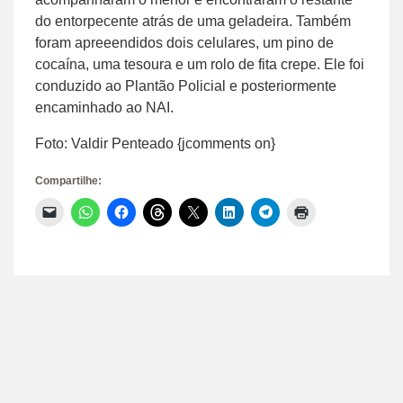
do entorpecente atrás de uma geladeira. Também
foram apreeendidos dois celulares, um pino de
cocaína, uma tesoura e um rolo de fita crepe. Ele foi
conduzido ao Plantão Policial e posteriormente
encaminhado ao NAI.
Foto: Valdir Penteado {jcomments on}
Compartilhe:
Clique
Clique
Clique
Clique
Clique
Clique
Clique
Clique
para
para
para
para
para
para
para
para
enviar
compartilhar
compartilhar
compartilhar
compartilhar
compartilhar
compartilhar
imprimir(abre
um
no
no
no
no
no
no
em
link
WhatsApp(abre
Facebook(abre
Threads(abre
X(abre
LinkedIn(abre
Telegram(abre
nova
por
em
em
em
em
em
em
janela)
e-
nova
nova
nova
nova
nova
nova
mail
janela)
janela)
janela)
janela)
janela)
janela)
para
um
amigo(abre
em
nova
janela)