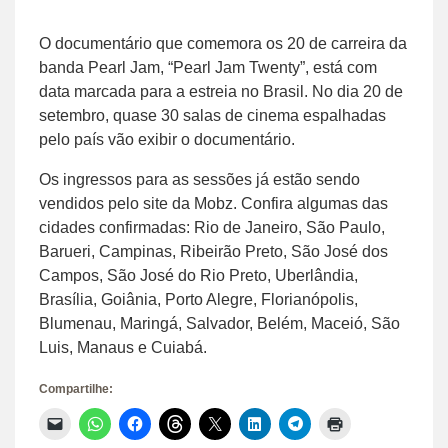
O documentário que comemora os 20 de carreira da
banda Pearl Jam, “Pearl Jam Twenty”, está com
data marcada para a estreia no Brasil. No dia 20 de
setembro, quase 30 salas de cinema espalhadas
pelo país vão exibir o documentário.
Os ingressos para as sessões já estão sendo
vendidos pelo site da Mobz. Confira algumas das
cidades confirmadas: Rio de Janeiro, São Paulo,
Barueri, Campinas, Ribeirão Preto, São José dos
Campos, São José do Rio Preto, Uberlândia,
Brasília, Goiânia, Porto Alegre, Florianópolis,
Blumenau, Maringá, Salvador, Belém, Maceió, São
Luis, Manaus e Cuiabá.
Compartilhe:
Clique
Clique
Clique
Clique
Clique
Clique
Clique
Clique
para
para
para
para
para
para
para
para
enviar
compartilhar
compartilhar
compartilhar
compartilhar
compartilhar
compartilhar
imprimir(abre