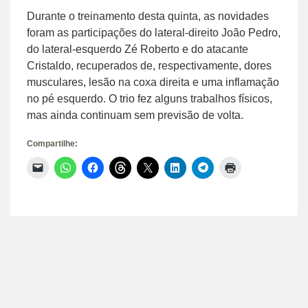
Durante o treinamento desta quinta, as novidades
foram as participações do lateral-direito João Pedro,
do lateral-esquerdo Zé Roberto e do atacante
Cristaldo, recuperados de, respectivamente, dores
musculares, lesão na coxa direita e uma inflamação
no pé esquerdo. O trio fez alguns trabalhos físicos,
mas ainda continuam sem previsão de volta.
Compartilhe:
Clique
Clique
Clique
Clique
Clique
Clique
Clique
Clique
para
para
para
para
para
para
para
para
enviar
compartilhar
compartilhar
compartilhar
compartilhar
compartilhar
compartilhar
imprimir(abre
um
no
no
no
no
no
no
em
link
WhatsApp(abre
Facebook(abre
Threads(abre
X(abre
LinkedIn(abre
Telegram(abre
nova
por
em
em
em
em
em
em
janela)
e-
nova
nova
nova
nova
nova
nova
mail
janela)
janela)
janela)
janela)
janela)
janela)
para
um
amigo(abre
em
nova
janela)