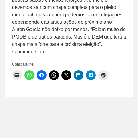
devemos sair com chapa completa para o pleito
municipal, mas também podemos fazer coligações,
dependendo das articulações do próximo ano”.
Airton Garcia não deixa por menos. “Falam muito do
PMDB e de outros partidos. Mas é o DEM que terá a
chapa mais forte para a próxima eleição”.
{jcomments on}
Compartilhe:
Clique
Clique
Clique
Clique
Clique
Clique
Clique
Clique
para
para
para
para
para
para
para
para
enviar
compartilhar
compartilhar
compartilhar
compartilhar
compartilhar
compartilhar
imprimir(abre
um
no
no
no
no
no
no
em
link
WhatsApp(abre
Facebook(abre
Threads(abre
X(abre
LinkedIn(abre
Telegram(abre
nova
por
em
em
em
em
em
em
janela)
e-
nova
nova
nova
nova
nova
nova
mail
janela)
janela)
janela)
janela)
janela)
janela)
para
um
amigo(abre
em
nova
janela)