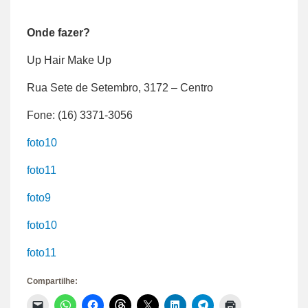
Onde fazer?
Up Hair Make Up
Rua Sete de Setembro, 3172 – Centro
Fone: (16) 3371-3056
foto10
foto11
foto9
foto10
foto11
Compartilhe:
Clique
Clique
Clique
Clique
Clique
Clique
Clique
Clique