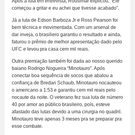
Após a luta em entrevista, Rousimar explicou, “Ele
começou a gritar e eu achei que tivesse acabado”.
Já a luta de Edson Barboza Jr e Ross Pearson foi
bem técnica e movimentada. Com um arsenal de
dar inveja, o brasiliero garantiu o resultado e ainda,
faturou o prêmio de melhor apresentação dado pelo
UFC e levou pra casa cem mil reais.
Outra premiação também foi dada ao nosso querido
baiano Rodrigo Nogueira “Minotauro”. Após
conectar boa sequência de socos que abalou a
confiança de Bredan Schaub, Minotauro nocauteou
o americano a 1:53 e garantiu cem mil reais pelo
nocaute da noite. O veterano fez sua luta de número
40 por amor ao público brasileiro, poís, esteve
afastado das lutas devido a uma cirurgia no quadril.
Minotauro teve apenas 3 meses pra se preparar pra
esse combate.