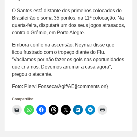
O Santos está distante dos primeiros colocados do
Brasileirão e soma 35 pontos, na 11ª colocação. Na
quarta-feira, disputará um dos seus jogos atrasados,
contra o Grêmio, em Porto Alegre.
Embora confie na ascensão, Neymar disse que
ficou frustrado com o tropeço diante do Flu.
“Vacilamos por não fazer os gols nas oportunidades
que criamos. Devemos arrumar a casa agora”,
pregou o atacante.
Foto: Piervi Fonseca/Agif/AE{jcomments on}
Compartilhe:
Clique
Clique
Clique
Clique
Clique
Clique
Clique
Clique
para
para
para
para
para
para
para
para
enviar
compartilhar
compartilhar
compartilhar
compartilhar
compartilhar
compartilhar
imprimir(abre
um
no
no
no
no
no
no
em
link
WhatsApp(abre
Facebook(abre
Threads(abre
X(abre
LinkedIn(abre
Telegram(abre
nova
por
em
em
em
em
em
em
janela)
e-
nova
nova
nova
nova
nova
nova
mail
janela)
janela)
janela)
janela)
janela)
janela)