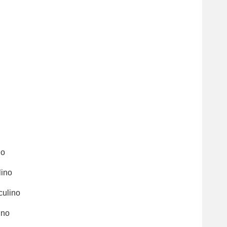
no
lino
culino
ino