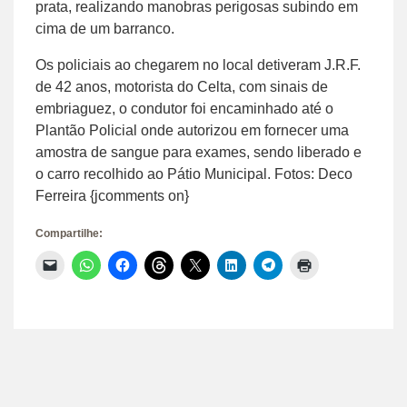
prata, realizando manobras perigosas subindo em
cima de um barranco.
Os policiais ao chegarem no local detiveram J.R.F.
de 42 anos, motorista do Celta, com sinais de
embriaguez, o condutor foi encaminhado até o
Plantão Policial onde autorizou em fornecer uma
amostra de sangue para exames, sendo liberado e
o carro recolhido ao Pátio Municipal. Fotos: Deco
Ferreira {jcomments on}
Compartilhe:
Clique
Clique
Clique
Clique
Clique
Clique
Clique
Clique
para
para
para
para
para
para
para
para
enviar
compartilhar
compartilhar
compartilhar
compartilhar
compartilhar
compartilhar
imprimir(abre
um
no
no
no
no
no
no
em
link
WhatsApp(abre
Facebook(abre
Threads(abre
X(abre
LinkedIn(abre
Telegram(abre
nova
por
em
em
em
em
em
em
janela)
e-
nova
nova
nova
nova
nova
nova
mail
janela)
janela)
janela)
janela)
janela)
janela)
para
um
amigo(abre
em
nova