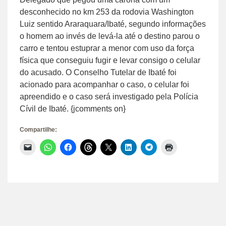
desconhecido no km 253 da rodovia Washington
Luiz sentido Araraquara/Ibaté, segundo informações
o homem ao invés de levá-la até o destino parou o
carro e tentou estuprar a menor com uso da força
física que conseguiu fugir e levar consigo o celular
do acusado. O Conselho Tutelar de Ibaté foi
acionado para acompanhar o caso, o celular foi
apreendido e o caso será investigado pela Polícia
Cívil de Ibaté. {jcomments on}
Compartilhe:
Clique
Clique
Clique
Clique
Clique
Clique
Clique
Clique
para
para
para
para
para
para
para
para
enviar
compartilhar
compartilhar
compartilhar
compartilhar
compartilhar
compartilhar
imprimir(abre
um
no
no
no
no
no
no
em
link
WhatsApp(abre
Facebook(abre
Threads(abre
X(abre
LinkedIn(abre
Telegram(abre
nova
por
em
em
em
em
em
em
janela)
e-
nova
nova
nova
nova
nova
nova
mail
janela)
janela)
janela)
janela)
janela)
janela)
para
um
amigo(abre
em
nova