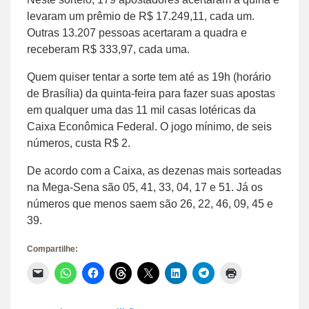
levaram um prêmio de R$ 17.249,11, cada um.
Outras 13.207 pessoas acertaram a quadra e
receberam R$ 333,97, cada uma.
Quem quiser tentar a sorte tem até as 19h (horário
de Brasília) da quinta-feira para fazer suas apostas
em qualquer uma das 11 mil casas lotéricas da
Caixa Econômica Federal. O jogo mínimo, de seis
números, custa R$ 2.
De acordo com a Caixa, as dezenas mais sorteadas
na Mega-Sena são 05, 41, 33, 04, 17 e 51. Já os
números que menos saem são 26, 22, 46, 09, 45 e
39.
Compartilhe:
Clique
Clique
Clique
Clique
Clique
Clique
Clique
Clique
para
para
para
para
para
para
para
para
enviar
compartilhar
compartilhar
compartilhar
compartilhar
compartilhar
compartilhar
imprimir(abre
um
no
no
no
no
no
no
em
link
WhatsApp(abre
Facebook(abre
Threads(abre
X(abre
LinkedIn(abre
Telegram(abre
nova