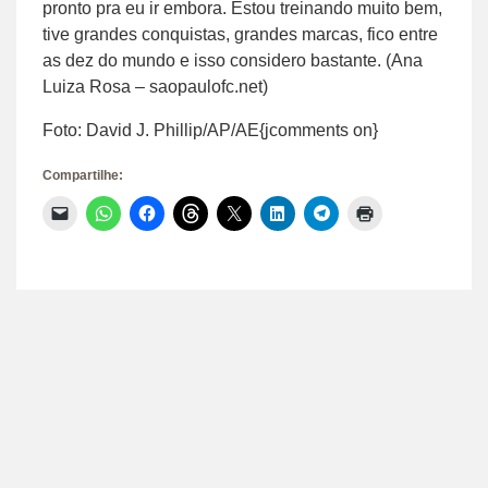
pronto pra eu ir embora. Estou treinando muito bem,
tive grandes conquistas, grandes marcas, fico entre
as dez do mundo e isso considero bastante. (Ana
Luiza Rosa – saopaulofc.net)
Foto: David J. Phillip/AP/AE{jcomments on}
Compartilhe:
Clique
Clique
Clique
Clique
Clique
Clique
Clique
Clique
para
para
para
para
para
para
para
para
enviar
compartilhar
compartilhar
compartilhar
compartilhar
compartilhar
compartilhar
imprimir(abre
um
no
no
no
no
no
no
em
link
WhatsApp(abre
Facebook(abre
Threads(abre
X(abre
LinkedIn(abre
Telegram(abre
nova
por
em
em
em
em
em
em
janela)
e-
nova
nova
nova
nova
nova
nova
mail
janela)
janela)
janela)
janela)
janela)
janela)
para
um
amigo(abre
em
nova
janela)