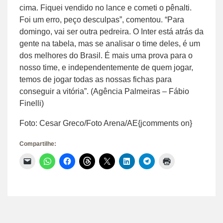
cima. Fiquei vendido no lance e cometi o pênalti.
Foi um erro, peço desculpas”, comentou. “Para
domingo, vai ser outra pedreira. O Inter está atrás da
gente na tabela, mas se analisar o time deles, é um
dos melhores do Brasil. É mais uma prova para o
nosso time, e independentemente de quem jogar,
temos de jogar todas as nossas fichas para
conseguir a vitória”. (Agência Palmeiras – Fábio
Finelli)
Foto: Cesar Greco/Foto Arena/AE{jcomments on}
Compartilhe:
Clique
Clique
Clique
Clique
Clique
Clique
Clique
Clique
para
para
para
para
para
para
para
para
enviar
compartilhar
compartilhar
compartilhar
compartilhar
compartilhar
compartilhar
imprimir(abre
um
no
no
no
no
no
no
em
link
WhatsApp(abre
Facebook(abre
Threads(abre
X(abre
LinkedIn(abre
Telegram(abre
nova
por
em
em
em
em
em
em
janela)
e-
nova
nova
nova
nova
nova
nova
mail
janela)
janela)
janela)
janela)
janela)
janela)
para
um