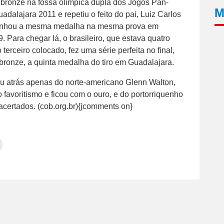
o bronze na fossa olímpica dupla dos Jogos Pan-
M
dalajara 2011 e repetiu o feito do pai, Luiz Carlos
anhou a mesma medalha na mesma prova em
 Para chegar lá, o brasileiro, que estava quatro
 terceiro colocado, fez uma série perfeita no final,
 bronze, a quinta medalha do tiro em Guadalajara.
cou atrás apenas do norte-americano Glenn Walton,
favoritismo e ficou com o ouro, e do portorriquenho
acertados. (cob.org.br){jcomments on}
Clique
para
tilhar
imprimir(abre
em
e
am(abre
nova
janela)