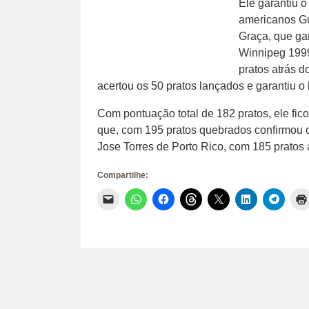
Ele garantiu 
americanos Gua
Graça, que g
Winnipeg 1999.
pratos atrás do
acertou os 50 pratos lançados e garantiu o
Com pontuação total de 182 pratos, ele fi
que, com 195 pratos quebrados confirmou o 
Jose Torres de Porto Rico, com 185 pratos 
Compartilhe:
Clique
Clique
Clique
Clique
Clique
Clique
Clique
para
para
para
para
para
para
para
enviar
compartilhar
compartilhar
compartilhar
compartilhar
compartilhar
compar
um
no
no
no
no
no
no
link
WhatsApp(abre
Facebook(abre
Threads(abre
X(abre
LinkedIn(abr
Telegr
por
em
em
em
em
em
em
e-
nova
nova
nova
nova
nova
nova
mail
janela)
janela)
janela)
janela)
janela)
janela)
para
um
amigo(abre
em
nova