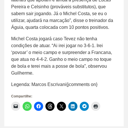
Pereira e Celsinho (prováveis substitutos), que
sabem sair jogando. Já o Michel Costa, se eu o
utilizar, ajudará na marcação”, disse o treinador da
Águia, quarta colocada com 10 pontos positivos.
Michel Costa jogará caso Tevez não tenha
condições de atuar. “Ai irei jogar no 3-6-1. Irei
‘povoar’ o meio campo e surpreender a Francana,
que atua no 4-4-2. Ganho o meio campo no toque
de bola e terei mais a posse de bola”, observou
Guilherme.
Legenda: Marcos Escrivani{jcomments on}
Compartilhe:
Clique
Clique
Clique
Clique
Clique
Clique
Clique
Clique
para
para
para
para
para
para
para
para
enviar
compartilhar
compartilhar
compartilhar
compartilhar
compartilhar
compartilhar
imprimir(abre
um
no
no
no
no
no
no
em
link
WhatsApp(abre
Facebook(abre
Threads(abre
X(abre
LinkedIn(abre
Telegram(abre
nova
por
em
em
em
em
em
em
janela)
e-
nova
nova
nova
nova
nova
nova