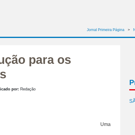
Jornal Primeira Página
>
N
ução para os
as
P
icado por:
Redação
SÃ
Uma