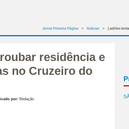
Jornal Primeira Página
>
Notícias
>
Ladrões tenta
roubar residência e
as no Cruzeiro do
P
SÃ
icado por:
Redação