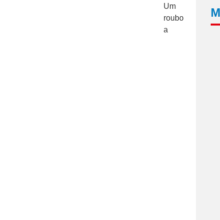
Um
M
roubo
a