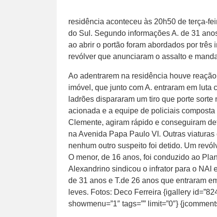
residência aconteceu às 20h50 de terça-fei
do Sul. Segundo informações A. de 31 ano
ao abrir o portão foram abordados por trê
revólver que anunciaram o assalto e manda
Ao adentrarem na residência houve reação
imóvel, que junto com A. entraram em luta
ladrões dispararam um tiro que porte sorte n
acionada e a equipe de policiais composta
Clemente, agiram rápido e conseguiram det
na Avenida Papa Paulo VI. Outras viaturas 
nenhum outro suspeito foi detido. Um revó
O menor, de 16 anos, foi conduzido ao Pla
Alexandrino sindicou o infrator para o NAI e
de 31 anos e T.de 26 anos que entraram em
leves. Fotos: Deco Ferreira {igallery id=”82
showmenu=”1″ tags=”” limit=”0″} {jcomment