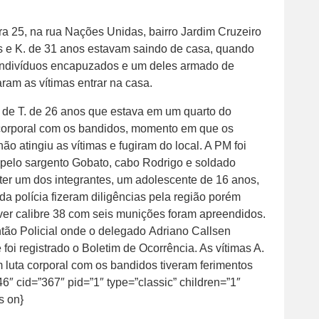
ra 25, na rua Nações Unidas, bairro Jardim Cruzeiro
s e K. de 31 anos estavam saindo de casa, quando
s indivíduos encapuzados e um deles armado de
ram as vítimas entrar na casa.
 de T. de 26 anos que estava em um quarto do
 corporal com os bandidos, momento em que os
ão atingiu as vítimas e fugiram do local. A PM foi
 pelo sargento Gobato, cabo Rodrigo e soldado
er um dos integrantes, um adolescente de 16 anos,
da polícia fizeram diligências pela região porém
lver calibre 38 com seis munições foram apreendidos.
ntão Policial onde o delegado Adriano Callsen
 foi registrado o Boletim de Ocorrência. As vítimas A.
 luta corporal com os bandidos tiveram ferimentos
46″ cid=”367″ pid=”1″ type=”classic” children=”1″
s on}