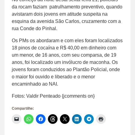
da rocam faziam patrulhamento preventivo, quando
avistaram dois jovens em atitude suspeita na
esquina da avenida São Carlos, cruzamento com a
rua Conde do Pinhal.
Os PMs os abordaram e com eles foram localizados
18 pinos de cocaína e R$ 40,00 em dinheiro com
um menor, de 16 anos, com seu comparsa, de 19
anos, foi localizado um invólucro de maconha. Os
jovens foram conduzidos ao Plantão Policial, onde
o maior foi ouvido e liberado e o menor
encaminhado ao NAI.
Fotos: Valdir Penteado {jcomments on}
Compartilhe:
Clique
Clique
Clique
Clique
Clique
Clique
Clique
Clique
para
para
para
para
para
para
para
para
enviar
compartilhar
compartilhar
compartilhar
compartilhar
compartilhar
compartilhar
imprimir(abre
um
no
no
no
no
no
no
em
link
WhatsApp(abre
Facebook(abre
Threads(abre
X(abre
LinkedIn(abre
Telegram(abre
nova