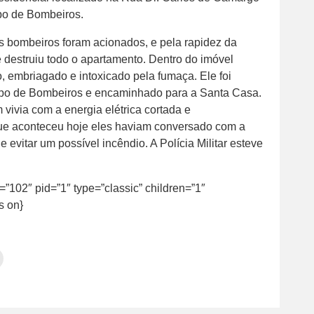
rpo de Bombeiros.
os bombeiros foram acionados, e pela rapidez da
 destruiu todo o apartamento. Dentro do imóvel
o, embriagado e intoxicado pela fumaça. Ele foi
rpo de Bombeiros e encaminhado para a Santa Casa.
ivia com a energia elétrica cortada e
e aconteceu hoje eles haviam conversado com a
 evitar um possível incêndio. A Polícia Militar esteve
d=”102″ pid=”1″ type=”classic” children=”1″
s on}
Clique
para
tilhar
imprimir(abre
em
e
am(abre
nova
janela)