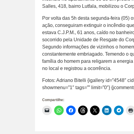
Salles, 418, bairro Lutfala, mobilizou o Co
Por volta das 5h desta segunda-feira (05) 
ação, conseguiram extinguir o incêndio que
estava C.J.P.M., 61 anos, caído no banheir
socorrido pela Unidade de Resgate do Co
Segundo informações de vizinhos o homem v
constantemente embriagado. Temendo o qu
família do homem para religarem a energia e
no local e registrou a ocorrência.
Fotos: Adriano Bitelli {igallery id=”4548″ ci
showmenu=”1″ tags=”” limit=”0″} {jcomment
Compartilhe:
Clique
Clique
Clique
Clique
Clique
Clique
Clique
para
para
para
para
para
para
para
enviar
compartilhar
compartilhar
compartilhar
compartilhar
compartilhar
compar
um
no
no
no
no
no
no
link
WhatsApp(abre
Facebook(abre
Threads(abre
X(abre
LinkedIn(abr
Telegr
por
em
em
em
em
em
em
e-
nova
nova
nova
nova
nova
nova