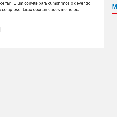
eifar”. É um convite para cumprirmos o dever do
M
 se apresentarão oportunidades melhores.
Clique
para
tilhar
imprimir(abre
em
e
am(abre
nova
janela)