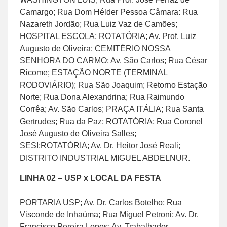
Camargo; Rua Dom Hélder Pessoa Câmara: Rua
Nazareth Jordão; Rua Luiz Vaz de Camões;
HOSPITAL ESCOLA; ROTATÓRIA; Av. Prof. Luiz
Augusto de Oliveira; CEMITÉRIO NOSSA
SENHORA DO CARMO; Av. São Carlos; Rua César
Ricome; ESTAÇÃO NORTE (TERMINAL
RODOVIÁRIO); Rua São Joaquim; Retorno Estação
Norte; Rua Dona Alexandrina; Rua Raimundo
Corrêa; Av. São Carlos; PRAÇA ITÁLIA; Rua Santa
Gertrudes; Rua da Paz; ROTATÓRIA; Rua Coronel
José Augusto de Oliveira Salles;
SESI;ROTATÓRIA; Av. Dr. Heitor José Reali;
DISTRITO INDUSTRIAL MIGUEL ABDELNUR.
LINHA 02 – USP x LOCAL DA FESTA
PORTARIA USP; Av. Dr. Carlos Botelho; Rua
Visconde de Inhaúma; Rua Miguel Petroni; Av. Dr.
Francisco Pereira Lopes; Av. Trabalhador