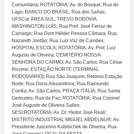
Comunitária; ROTATÓRIA; Av. do Bosque; Rua do
Lago; BANCO DO BRASIL; Rua dos Saíras;
UFSCar ÁREA SUL; TREVO RODOVIA
WASHINGTON LUÍS; Rua Prof. José Ferraz de
Camargo; Rua Dom Hélder Pessoa Câmara: Rua
Nazareth Jordão; Rua Luiz Vaz de Camões;
HOSPITAL ESCOLA; ROTATÓRIA; Av. Prof. Luiz
Augusto de Oliveira; CEMITÉRIO NOSSA
SENHORA DO CARMO; Av. São Carlos; Rua César
Ricome; ESTAÇÃO NORTE (TERMINAL
RODOVIÁRIO); Rua São Joaquim; Retorno Estação
Norte; Rua Dona Alexandrina; Rua Raimundo
Corrêa; Av. São Carlos; PRAÇA ITÁLIA; Rua Santa
Gertrudes; Rua da Paz; ROTATÓRIA; Rua Coronel
José Augusto de Oliveira Salles;
SESI;ROTATÓRIA; Av. Dr. Heitor José Reali;
DISTRITO INDUSTRIAL MIGUEL ABDELNUR; Av.
Presidente Juscelino Kubitschek de Oliveira; Rua
José Censoni;LOCAL DA FESTA.