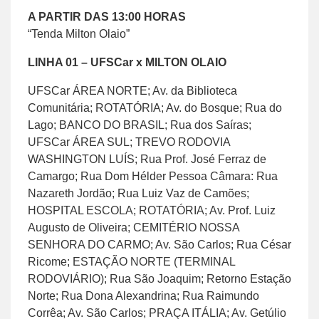
A PARTIR DAS 13:00 HORAS
“Tenda Milton Olaio”
LINHA 01 – UFSCar x MILTON OLAIO
UFSCar ÁREA NORTE; Av. da Biblioteca
Comunitária; ROTATÓRIA; Av. do Bosque; Rua do
Lago; BANCO DO BRASIL; Rua dos Saíras;
UFSCar ÁREA SUL; TREVO RODOVIA
WASHINGTON LUÍS; Rua Prof. José Ferraz de
Camargo; Rua Dom Hélder Pessoa Câmara: Rua
Nazareth Jordão; Rua Luiz Vaz de Camões;
HOSPITAL ESCOLA; ROTATÓRIA; Av. Prof. Luiz
Augusto de Oliveira; CEMITÉRIO NOSSA
SENHORA DO CARMO; Av. São Carlos; Rua César
Ricome; ESTAÇÃO NORTE (TERMINAL
RODOVIÁRIO); Rua São Joaquim; Retorno Estação
Norte; Rua Dona Alexandrina; Rua Raimundo
Corrêa; Av. São Carlos; PRAÇA ITÁLIA; Av. Getúlio