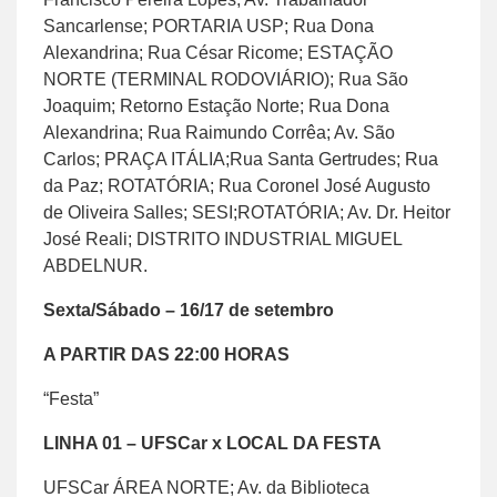
Sancarlense; PORTARIA USP; Rua Dona
Alexandrina; Rua César Ricome; ESTAÇÃO
NORTE (TERMINAL RODOVIÁRIO); Rua São
Joaquim; Retorno Estação Norte; Rua Dona
Alexandrina; Rua Raimundo Corrêa; Av. São
Carlos; PRAÇA ITÁLIA;Rua Santa Gertrudes; Rua
da Paz; ROTATÓRIA; Rua Coronel José Augusto
de Oliveira Salles; SESI;ROTATÓRIA; Av. Dr. Heitor
José Reali; DISTRITO INDUSTRIAL MIGUEL
ABDELNUR.
Sexta/Sábado – 16/17 de setembro
A PARTIR DAS 22:00 HORAS
“Festa”
LINHA 01 – UFSCar x LOCAL DA FESTA
UFSCar ÁREA NORTE; Av. da Biblioteca