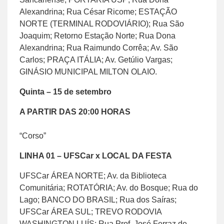
Alexandrina; Rua César Ricome; ESTAÇÃO
NORTE (TERMINAL RODOVIÁRIO); Rua São
Joaquim; Retorno Estação Norte; Rua Dona
Alexandrina; Rua Raimundo Corrêa; Av. São
Carlos; PRAÇA ITÁLIA; Av. Getúlio Vargas;
GINÁSIO MUNICIPAL MILTON OLAIO.
Quinta – 15 de setembro
A PARTIR DAS 20:00 HORAS
“Corso”
LINHA 01 – UFSCar x LOCAL DA FESTA
UFSCar ÁREA NORTE; Av. da Biblioteca
Comunitária; ROTATÓRIA; Av. do Bosque; Rua do
Lago; BANCO DO BRASIL; Rua dos Saíras;
UFSCar ÁREA SUL; TREVO RODOVIA
WASHINGTON LUÍS; Rua Prof. José Ferraz de