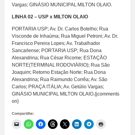
Vargas; GINÁSIO MUNICIPAL MILTON OLAIO.
LINHA 02 – USP x MILTON OLAIO
PORTARIA USP; Av. Dr. Carlos Botelho; Rua
Visconde de Inhaúma; Rua Miguel Petroni; Av. Dr.
Francisco Pereira Lopes; Av. Trabalhador
Sancarlense; PORTARIA USP; Rua Dona
Alexandrina; Rua César Ricome; ESTAÇÃO
NORTE(TERMINAL RODOVIÁRIO); Rua São
Joaquim; Retorno Estação Norte; Rua Dona
Alexandrina; Rua Raimundo Corrêa; Av. São
Carlos; PRAÇA ITÁLIA; Av. Getúlio Vargas;
GINÁSIO MUNICIPAL MILTON OLAIO.{jcomments
on}
Compartilhe:
Clique
Clique
Clique
Clique
Clique
Clique
Clique
Clique
para
para
para
para
para
para
para
para
enviar
compartilhar
compartilhar
compartilhar
compartilhar
compartilhar
compartilhar
imprimir(abre
um
no
no
no
no
no
no
em