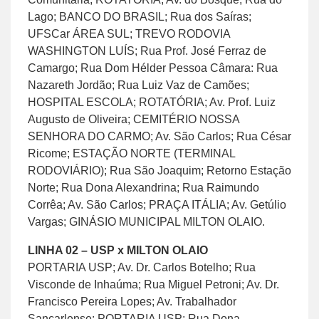
Lago; BANCO DO BRASIL; Rua dos Saíras;
UFSCar ÁREA SUL; TREVO RODOVIA
WASHINGTON LUÍS; Rua Prof. José Ferraz de
Camargo; Rua Dom Hélder Pessoa Câmara: Rua
Nazareth Jordão; Rua Luiz Vaz de Camões;
HOSPITAL ESCOLA; ROTATÓRIA; Av. Prof. Luiz
Augusto de Oliveira; CEMITÉRIO NOSSA
SENHORA DO CARMO; Av. São Carlos; Rua César
Ricome; ESTAÇÃO NORTE (TERMINAL
RODOVIÁRIO); Rua São Joaquim; Retorno Estação
Norte; Rua Dona Alexandrina; Rua Raimundo
Corrêa; Av. São Carlos; PRAÇA ITÁLIA; Av. Getúlio
Vargas; GINÁSIO MUNICIPAL MILTON OLAIO.
LINHA 02 – USP x MILTON OLAIO
PORTARIA USP; Av. Dr. Carlos Botelho; Rua
Visconde de Inhaúma; Rua Miguel Petroni; Av. Dr.
Francisco Pereira Lopes; Av. Trabalhador
Sancarlense; PORTARIA USP; Rua Dona