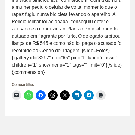
a mulher pediu o celular de volta, momento que o
rapaz fugiu numa bicicleta levando o aparelho. A
Polícia Militar foi acionada, conseguiu deter o
acusado e o conduziu ao Plantão Policial onde foi
autuado em flagrante por furto. O delegado arbitrou
fiança de R$ 545 e como não foi paga o acusado foi
recolhido ao Centro de Triagem. {slide=Fotos}
{igallery id=”3297″ cid=”65″ pid=”1″ type=”classic”
children=”1″ showmenu=”1″ tags=”” limit=”0″}{/slide}
{jcomments on}
Compartilhe:
Clique
Clique
Clique
Clique
Clique
Clique
Clique
Clique
para
para
para
para
para
para
para
para
enviar
compartilhar
compartilhar
compartilhar
compartilhar
compartilhar
compartilhar
imprimir(abre
um
no
no
no
no
no
no
em
link
WhatsApp(abre
Facebook(abre
Threads(abre
X(abre
LinkedIn(abre
Telegram(abre
nova
por
em
em
em
em
em
em
janela)
e-
nova
nova
nova
nova
nova
nova
mail
janela)
janela)
janela)
janela)
janela)
janela)
para
um
amigo(abre