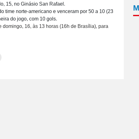
o, 15, no Ginásio San Rafael.
M
o time norte-americano e venceram por 50 a 10 (23
heira do jogo, com 10 gols.
 domingo, 16, às 13 horas (16h de Brasília), para
Clique
para
tilhar
imprimir(abre
em
e
am(abre
nova
janela)