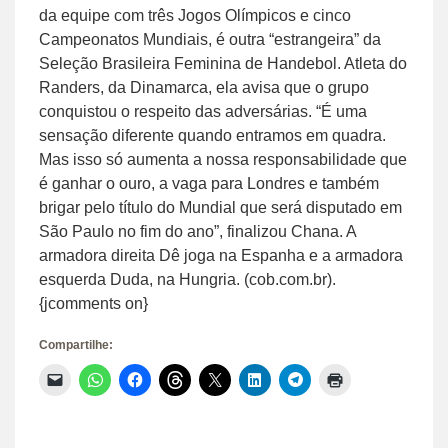
da equipe com três Jogos Olímpicos e cinco
Campeonatos Mundiais, é outra “estrangeira” da
Seleção Brasileira Feminina de Handebol. Atleta do
Randers, da Dinamarca, ela avisa que o grupo
conquistou o respeito das adversárias. “É uma
sensação diferente quando entramos em quadra.
Mas isso só aumenta a nossa responsabilidade que
é ganhar o ouro, a vaga para Londres e também
brigar pelo título do Mundial que será disputado em
São Paulo no fim do ano”, finalizou Chana. A
armadora direita Dê joga na Espanha e a armadora
esquerda Duda, na Hungria. (cob.com.br).
{jcomments on}
Compartilhe:
Clique
Clique
Clique
Clique
Clique
Clique
Clique
Clique
para
para
para
para
para
para
para
para
enviar
compartilhar
compartilhar
compartilhar
compartilhar
compartilhar
compartilhar
imprimir(abre
um
no
no
no
no
no
no
em
link
WhatsApp(abre
Facebook(abre
Threads(abre
X(abre
LinkedIn(abre
Telegram(abre
nova
por
em
em
em
em
em
em
janela)