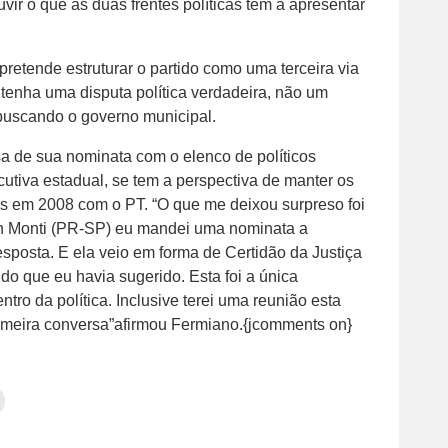
uvir o que as duas frentes políticas tem a apresentar
.
retende estruturar o partido como uma terceira via
 tenha uma disputa política verdadeira, não um
 buscando o governo municipal.
a de sua nominata com o elenco de políticos
ecutiva estadual, se tem a perspectiva de manter os
os em 2008 com o PT. “O que me deixou surpreso foi
on Monti (PR-SP) eu mandei uma nominata a
sposta. E ela veio em forma de Certidão da Justiça
do que eu havia sugerido. Esta foi a única
ro da política. Inclusive terei uma reunião esta
meira conversa”afirmou Fermiano.{jcomments on}
Clique
para
tilhar
imprimir(abre
em