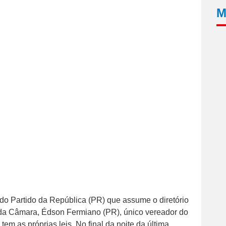
M
o Partido da República (PR) que assume o diretório
 da Câmara, Édson Fermiano (PR), único vereador do
 tem as próprias leis. No final da noite da última