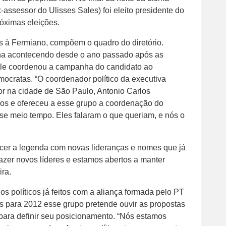
x-assessor do Ulisses Sales) foi eleito presidente do
róximas eleições.
s à Fermiano, compõem o quadro do diretório.
nha acontecendo desde o ano passado após as
ele coordenou a campanha do candidato ao
emocratas. “O coordenador político da executiva
or na cidade de São Paulo, Antonio Carlos
mos e ofereceu a esse grupo a coordenação do
se meio tempo. Eles falaram o que queriam, e nós o
lecer a legenda com novas lideranças e nomes que já
razer novos líderes e estamos abertos a manter
ira.
s políticos já feitos com a aliança formada pelo PT
s para 2012 esse grupo pretende ouvir as propostas
para definir seu posicionamento. “Nós estamos