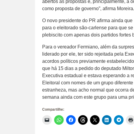
abertos às propostas e, principalmente, a o
como proposta de governo”, afirma Moreira
O novo presidente do PR afirma ainda que p
para o eleitorado são-carlense para que se
plebiscito com apenas dois partidos fortes
Para o vereador Fermiano, além da surpres
liderado por ele, ter sido rejeitada pela Ex
acordos políticos previamente estabelecid
que há 15 dias a pedido do deputado Milt
Executiva estadual e estava esperando a re
Eleitoral com nomes de um grupo diferente 
estranheza, mas acho normal que ocorra dent
semana ainda com este grupo para uma pri
Compartilhe:
Clique
Clique
Clique
Clique
Clique
Clique
Clique
para
para
para
para
para
para
para
enviar
compartilhar
compartilhar
compartilhar
compartilhar
compartilhar
compar
um
no
no
no
no
no
no