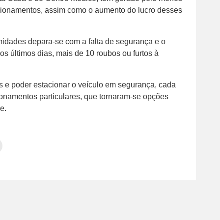
cionamentos, assim como o aumento do lucro desses
midades depara-se com a falta de segurança e o
s últimos dias, mais de 10 roubos ou furtos à
s e poder estacionar o veículo em segurança, cada
ionamentos particulares, que tornaram-se opções
e.
Clique
para
tilhar
imprimir(abre
em
e
am(abre
nova
janela)