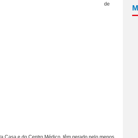
de
M
nta Casa e do Centro Médico, têm gerado pelo menos