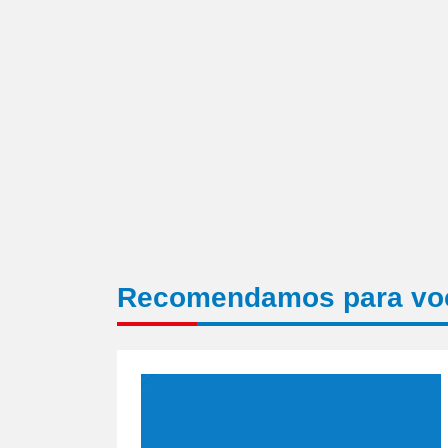
nova
janela)
Recomendamos para vo