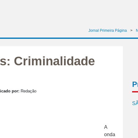
Jornal Primeira Página
>
N
s: Criminalidade
P
icado por:
Redação
SÃ
A
onda