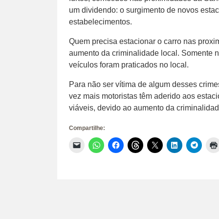
um dividendo: o surgimento de novos esta
estabelecimentos.
Quem precisa estacionar o carro nas proxi
aumento da criminalidade local. Somente no
veículos foram praticados no local.
Para não ser vítima de algum desses crime
vez mais motoristas têm aderido aos estac
viáveis, devido ao aumento da criminalidad
Compartilhe:
Clique
Clique
Clique
Clique
Clique
Clique
Clique
para
para
para
para
para
para
para
enviar
compartilhar
compartilhar
compartilhar
compartilhar
compartilhar
compar
um
no
no
no
no
no
no
link
WhatsApp(abre
Facebook(abre
Threads(abre
X(abre
LinkedIn(abr
Telegr
por
em
em
em
em
em
em
e-
nova
nova
nova
nova
nova
nova
mail
janela)
janela)
janela)
janela)
janela)
janela)
para
um
amigo(abre
em