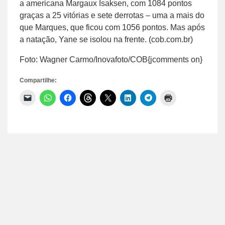
a americana Margaux Isaksen, com 1084 pontos
graças a 25 vitórias e sete derrotas – uma a mais do
que Marques, que ficou com 1056 pontos. Mas após
a natação, Yane se isolou na frente. (cob.com.br)
Foto: Wagner Carmo/Inovafoto/COB{jcomments on}
Compartilhe:
Clique
Clique
Clique
Clique
Clique
Clique
Clique
Clique
para
para
para
para
para
para
para
para
enviar
compartilhar
compartilhar
compartilhar
compartilhar
compartilhar
compartilhar
imprimir(abre
um
no
no
no
no
no
no
em
link
WhatsApp(abre
Facebook(abre
Threads(abre
X(abre
LinkedIn(abre
Telegram(abre
nova
por
em
em
em
em
em
em
janela)
e-
nova
nova
nova
nova
nova
nova
mail
janela)
janela)
janela)
janela)
janela)
janela)
para
um
amigo(abre
em
nova
janela)