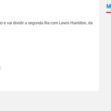
M
o e vai dividir a segunda fila com Lewis Hamilton, da
Clique
para
tilhar
imprimir(abre
em
e
am(abre
nova
janela)