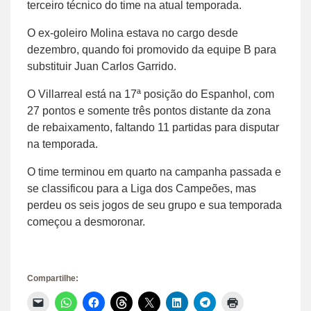
terceiro técnico do time na atual temporada.
O ex-goleiro Molina estava no cargo desde
dezembro, quando foi promovido da equipe B para
substituir Juan Carlos Garrido.
O Villarreal está na 17ª posição do Espanhol, com
27 pontos e somente três pontos distante da zona
de rebaixamento, faltando 11 partidas para disputar
na temporada.
O time terminou em quarto na campanha passada e
se classificou para a Liga dos Campeões, mas
perdeu os seis jogos de seu grupo e sua temporada
começou a desmoronar.
Compartilhe:
Clique
Clique
Clique
Clique
Clique
Clique
Clique
Clique
para
para
para
para
para
para
para
para